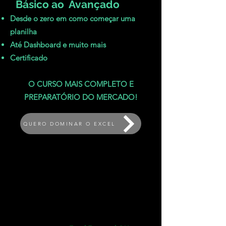
Básico ao Avançado
Desde o zero em como começar uma
planilha
Até Dashboard e muito mais
Certificado
O CURSO MAIS COMPLETO E
PREPARATÓRIO DO MERCADO!
QUERO DOMINAR O EXCEL
BÔNUS
✅- Mentoria com Lamarck por
2 meses (2 encontros mensais) -