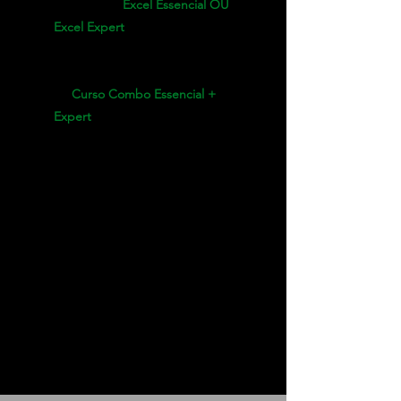
nos Cursos:
Excel Essencial OU
Excel Expert
✅- Mentoria com Lamarck por
5 meses (2 encontros mensais) -
no
Curso Combo Essencial +
Expert
✅- Grupo do Telegram com
sua turma
✅- Suporte diário pelo
Telegram e dentro da
plataforma
✅- Acesso ao Curso de
PowerPoint
✅- Receberá MAIS 1 ano de
acesso ao curso
✅- Certificado de Conclusão
de Curso